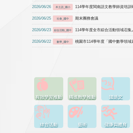
2026/06/26
114學年度閩南語文教學師資培訓研習於1
本土語_國小
2026/06/25
期末團務會議
社會_國中
2026/06/23
114學年度全市綜合活動領域召集人
綜合活動_國中
2026/06/22
桃園市114學年度「國中數學領
數學_國中
有效學習推動
精進教學推動
國語文
綜合活動
藝術
健康與體育