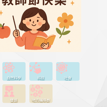
自然科學
科技
社會
雙語
地方輔導群