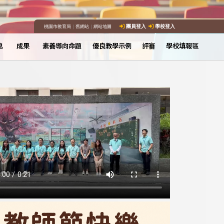
桃園市教育局
｜
舊網站
｜
網站地圖
團員登入
學校登入
息
成果
素養導向命題
優良教學示例
評審
學校填報區