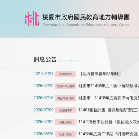
跳到主要內容
:::
:::
訊息公告
Announcements
2027/01/31
【地方輔導群網站網址】
地方輔導群
2026/07/20
桃園市114學年度「國中自然領
自然科學_國中
2026/07/16
桃園市「114學年度素養導向優
有效學習推動
2026/07/09
11401團務計畫 團員增能研習(三
地方輔導群
2026/07/02
114-2跨校學習社群《數位融入
藝術_國小
2026/06/26
114學年度第二學期 6月聯席會議
社會_國小