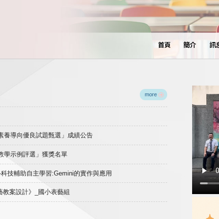
首頁
簡介
訊
more
域素養導向優良試題甄選」成績公告
良教學示例評選」獲獎名單
)-科技輔助自主學習:Gemini的實作與應用
表藝教案設計》_國小表藝組