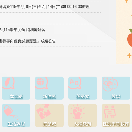
15年7月8日(三)至7月14日(二)09:00-16:00辦理
(115學年度領召)增能研習
域素養導向優良試題甄選」成績公告
本土語
新住民
英語文
數學
生活課程
跨領域
人權教育
性別平等教育