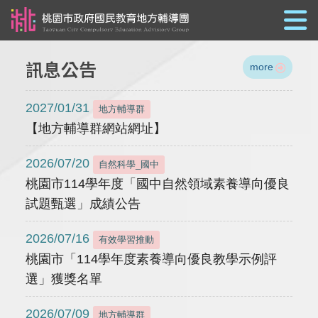
跳到主要內容
訊息公告
more
2027/01/31
地方輔導群
【地方輔導群網站網址】
2026/07/20
自然科學_國中
桃園市114學年度「國中自然領域素養導向優良
試題甄選」成績公告
2026/07/16
有效學習推動
桃園市「114學年度素養導向優良教學示例評
選」獲獎名單
2026/07/09
地方輔導群