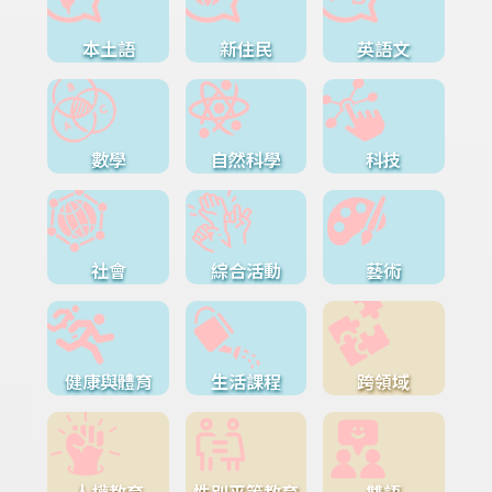
本土語
新住民
英語文
數學
自然科學
科技
社會
綜合活動
藝術
健康與體育
生活課程
跨領域
人權教育
性別平等教育
雙語