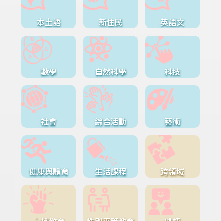
本土語
新住民
英語文
數學
自然科學
科技
社會
綜合活動
藝術
健康與體育
生活課程
跨領域
人權教育
性別平等教育
雙語