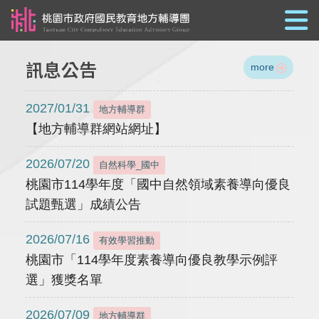
跳到主要內容
訊息公告
more
2027/01/31
地方輔導群
【地方輔導群網站網址】
2026/07/20
自然科學_國中
桃園市114學年度「國中自然領域素養導向優良
試題甄選」成績公告
2026/07/16
有效學習推動
桃園市「114學年度素養導向優良教學示例評
選」獲獎名單
2026/07/09
地方輔導群