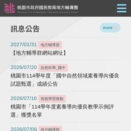
跳到主要內容
訊息公告
more
2027/01/31
地方輔導群
【地方輔導群網站網址】
2026/07/20
自然科學_國中
桃園市114學年度「國中自然領域素養導向優良
試題甄選」成績公告
2026/07/16
有效學習推動
桃園市「114學年度素養導向優良教學示例評
選」獲獎名單
2026/07/09
地方輔導群