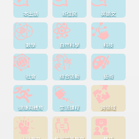
本土語
新住民
英語文
數學
自然科學
科技
社會
綜合活動
藝術
健康與體育
生活課程
跨領域
人權教育
性別平等教育
雙語