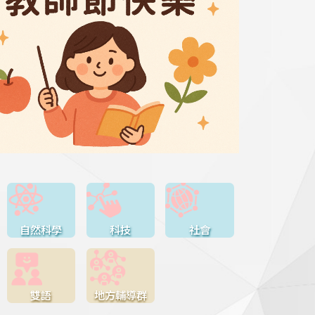
自然科學
科技
社會
雙語
地方輔導群