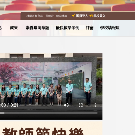
桃園市教育局
｜
舊網站
｜
網站地圖
團員登入
學校登入
息
成果
素養導向命題
優良教學示例
評審
學校填報區