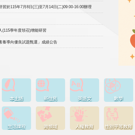
15年7月8日(三)至7月14日(二)09:00-16:00辦理
(115學年度領召)增能研習
域素養導向優良試題甄選」成績公告
本土語
新住民
英語文
數學
生活課程
跨領域
人權教育
性別平等教育