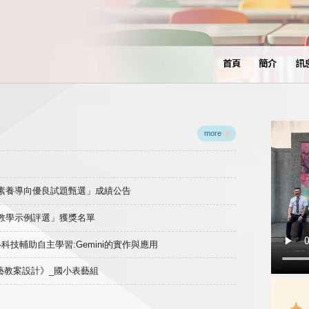
首頁
簡介
訊
more
域素養導向優良試題甄選」成績公告
良教學示例評選」獲獎名單
)-科技輔助自主學習:Gemini的實作與應用
表藝教案設計》_國小表藝組