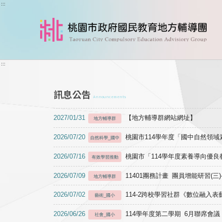
跳到主要內容
:::
:::
訊息公告
Announcements
2027/01/31
【地方輔導群網站網址】
地方輔導群
2026/07/20
桃園市114學年度「國中自然領
自然科學_國中
2026/07/16
桃園市「114學年度素養導向優
有效學習推動
2026/07/09
11401團務計畫 團員增能研習(三
地方輔導群
2026/07/02
114-2跨校學習社群《數位融入
藝術_國小
2026/06/26
114學年度第二學期 6月聯席會議
社會_國小