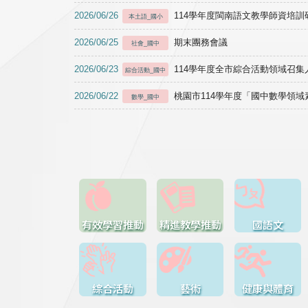
2026/06/26
114學年度閩南語文教學師資培訓研習於1
本土語_國小
2026/06/25
期末團務會議
社會_國中
2026/06/23
114學年度全市綜合活動領域召集人
綜合活動_國中
2026/06/22
桃園市114學年度「國中數學領
數學_國中
有效學習推動
精進教學推動
國語文
綜合活動
藝術
健康與體育