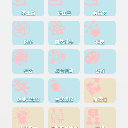
本土語
新住民
英語文
數學
自然科學
科技
社會
綜合活動
藝術
健康與體育
生活課程
跨領域
人權教育
性別平等教育
雙語