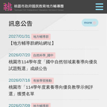
跳到主要內容
訊息公告
more
2027/01/31
地方輔導群
【地方輔導群網站網址】
2026/07/20
自然科學_國中
桃園市114學年度「國中自然領域素養導向優良
試題甄選」成績公告
2026/07/16
有效學習推動
桃園市「114學年度素養導向優良教學示例評
選」獲獎名單
2026/07/09
地方輔導群