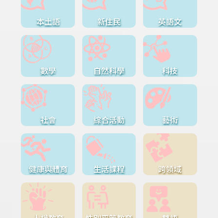
本土語
新住民
英語文
數學
自然科學
科技
社會
綜合活動
藝術
健康與體育
生活課程
跨領域
人權教育
性別平等教育
雙語