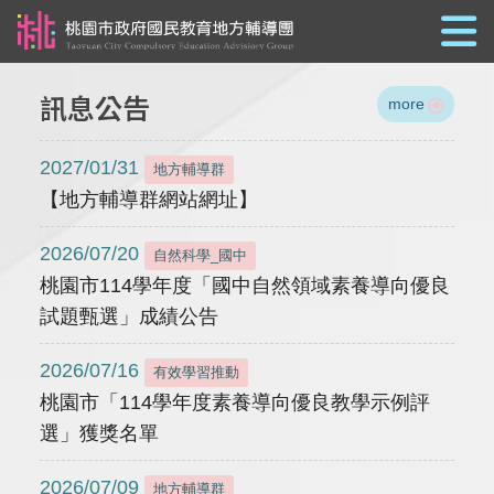
跳到主要內容
訊息公告
more
2027/01/31
地方輔導群
【地方輔導群網站網址】
2026/07/20
自然科學_國中
桃園市114學年度「國中自然領域素養導向優良
試題甄選」成績公告
2026/07/16
有效學習推動
桃園市「114學年度素養導向優良教學示例評
選」獲獎名單
2026/07/09
地方輔導群