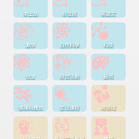
本土語
新住民
英語文
數學
自然科學
科技
社會
綜合活動
藝術
健康與體育
生活課程
跨領域
人權教育
性別平等教育
雙語