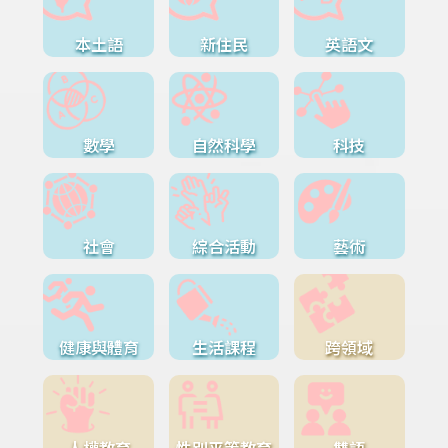
本土語
新住民
英語文
數學
自然科學
科技
社會
綜合活動
藝術
健康與體育
生活課程
跨領域
人權教育
性別平等教育
雙語