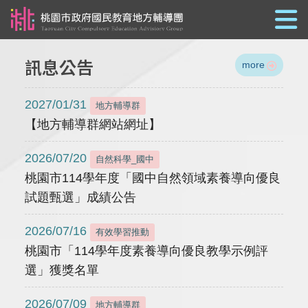
跳到主要內容
訊息公告
more
2027/01/31
地方輔導群
【地方輔導群網站網址】
2026/07/20
自然科學_國中
桃園市114學年度「國中自然領域素養導向優良
試題甄選」成績公告
2026/07/16
有效學習推動
桃園市「114學年度素養導向優良教學示例評
選」獲獎名單
2026/07/09
地方輔導群