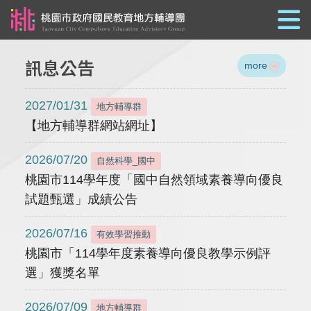
跳到主要內容
訊息公告
more
2027/01/31
地方輔導群
【地方輔導群網站網址】
2026/07/20
自然科學_國中
桃園市114學年度「國中自然領域素養導向優良
試題甄選」成績公告
2026/07/16
有效學習推動
桃園市「114學年度素養導向優良教學示例評
選」獲獎名單
2026/07/09
地方輔導群