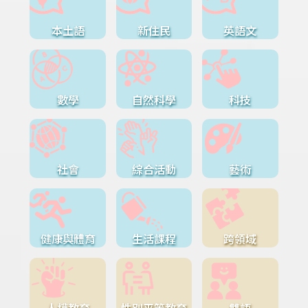
本土語
新住民
英語文
數學
自然科學
科技
社會
綜合活動
藝術
健康與體育
生活課程
跨領域
人權教育
性別平等教育
雙語