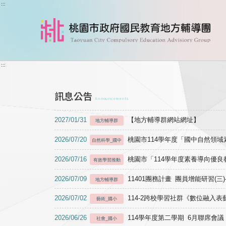
跳到主要內容
:::
:::
訊息公告
Announcements
2027/01/31
【地方輔導群網站網址】
地方輔導群
2026/07/20
桃園市114學年度「國中自然領
自然科學_國中
2026/07/16
桃園市「114學年度素養導向優
有效學習推動
2026/07/09
11401團務計畫 團員增能研習(三
地方輔導群
2026/07/02
114-2跨校學習社群《數位融入
藝術_國小
2026/06/26
114學年度第二學期 6月聯席會議
社會_國小