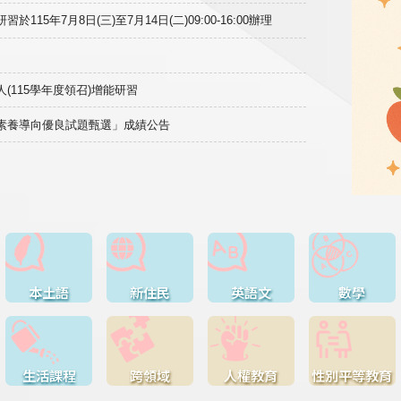
15年7月8日(三)至7月14日(二)09:00-16:00辦理
(115學年度領召)增能研習
域素養導向優良試題甄選」成績公告
本土語
新住民
英語文
數學
生活課程
跨領域
人權教育
性別平等教育