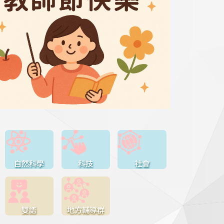
自然科學
科技
社會
雙語
地方輔導群