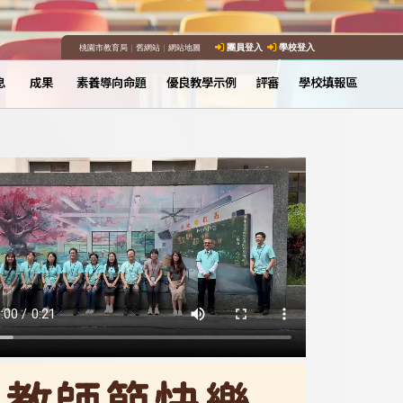
桃園市教育局
｜
舊網站
｜
網站地圖
團員登入
學校登入
息
成果
素養導向命題
優良教學示例
評審
學校填報區