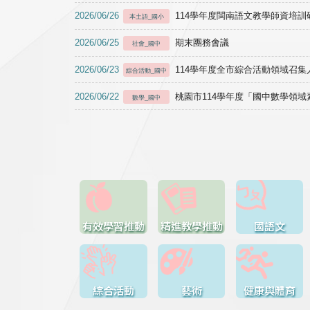
2026/06/26
114學年度閩南語文教學師資培訓研習於1
本土語_國小
2026/06/25
期末團務會議
社會_國中
2026/06/23
114學年度全市綜合活動領域召集人
綜合活動_國中
2026/06/22
桃園市114學年度「國中數學領
數學_國中
有效學習推動
精進教學推動
國語文
綜合活動
藝術
健康與體育