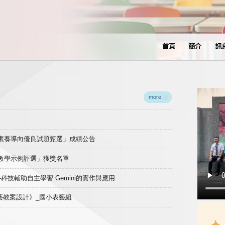
首頁
簡介
訊
more
域素養導向優良試題甄選」成績公告
良教學示例評選」獲獎名單
)-科技輔助自主學習:Gemini的實作與應用
表藝教案設計》_國小表藝組