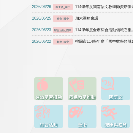
2026/06/26
114學年度閩南語文教學師資培訓研習於1
本土語_國小
2026/06/25
期末團務會議
社會_國中
2026/06/23
114學年度全市綜合活動領域召集人
綜合活動_國中
2026/06/22
桃園市114學年度「國中數學領
數學_國中
有效學習推動
精進教學推動
國語文
綜合活動
藝術
健康與體育