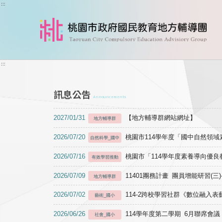
跳到主要內容
:::
:::
訊息公告
Announcements
2027/01/31
【地方輔導群網站網址】
地方輔導群
2026/07/20
桃園市114學年度「國中自然領
自然科學_國中
2026/07/16
桃園市「114學年度素養導向優
有效學習推動
2026/07/09
11401團務計畫 團員增能研習(三
地方輔導群
2026/07/02
114-2跨校學習社群《數位融入
藝術_國小
2026/06/26
114學年度第二學期 6月聯席會議
社會_國小