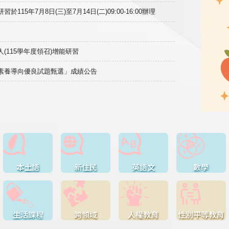
15年7月8日(三)至7月14日(二)09:00-16:00辦理
(115學年度領召)增能研習
域素養導向優良試題甄選」成績公告
本土語
新住民
英語文
數學
生活課程
跨領域
人權教育
性別平等教育