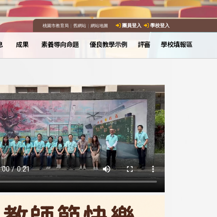
桃園市教育局
｜
舊網站
｜
網站地圖
團員登入
學校登入
息
成果
素養導向命題
優良教學示例
評審
學校填報區