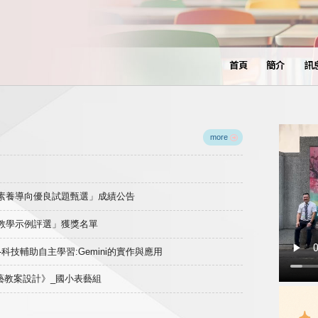
首頁
簡介
訊
more
域素養導向優良試題甄選」成績公告
良教學示例評選」獲獎名單
)-科技輔助自主學習:Gemini的實作與應用
表藝教案設計》_國小表藝組