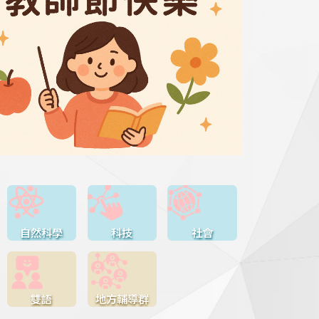
自然科學
科技
社會
雙語
地方輔導群