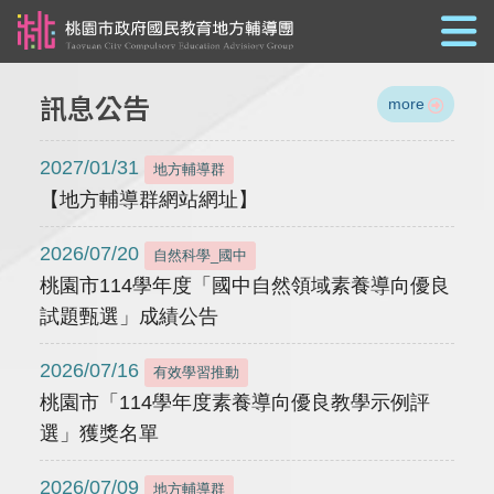
跳到主要內容
訊息公告
more
2027/01/31
地方輔導群
【地方輔導群網站網址】
2026/07/20
自然科學_國中
桃園市114學年度「國中自然領域素養導向優良
試題甄選」成績公告
2026/07/16
有效學習推動
桃園市「114學年度素養導向優良教學示例評
選」獲獎名單
2026/07/09
地方輔導群