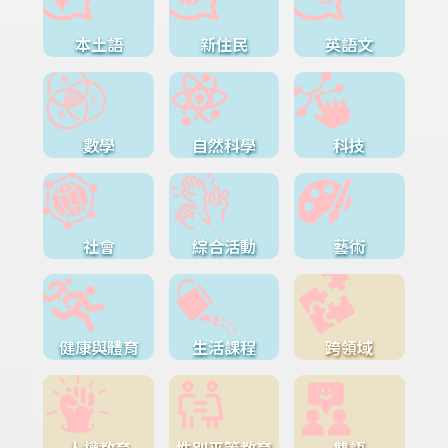
本土語
新住民
英語文
數學
自然科學
科技
社會
綜合活動
藝術
健康與體育
生活課程
跨領域
人權教育
性別平等教育
雙語