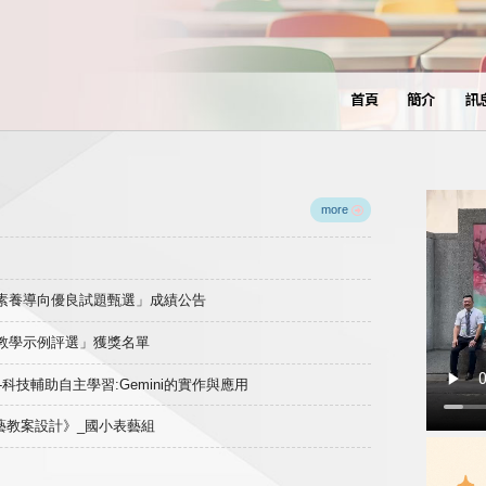
首頁
簡介
訊
more
域素養導向優良試題甄選」成績公告
良教學示例評選」獲獎名單
)-科技輔助自主學習:Gemini的實作與應用
表藝教案設計》_國小表藝組