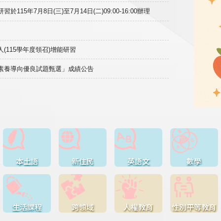
15年7月8日(三)至7月14日(二)09:00-16:00辦理
(115學年度領召)增能研習
域素養導向優良試題甄選」成績公告
本土語
新住民
英語文
數學
生活課程
跨領域
人權教育
性別平等教育