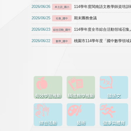
2026/06/26
114學年度閩南語文教學師資培訓研習於1
本土語_國小
2026/06/25
期末團務會議
社會_國中
2026/06/23
114學年度全市綜合活動領域召集人
綜合活動_國中
2026/06/22
桃園市114學年度「國中數學領
數學_國中
有效學習推動
精進教學推動
國語文
綜合活動
藝術
健康與體育