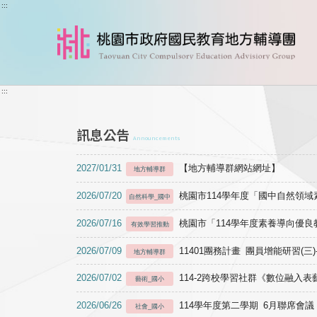
跳到主要內容
:::
:::
訊息公告
Announcements
2027/01/31
【地方輔導群網站網址】
地方輔導群
2026/07/20
桃園市114學年度「國中自然領
自然科學_國中
2026/07/16
桃園市「114學年度素養導向優
有效學習推動
2026/07/09
11401團務計畫 團員增能研習(三
地方輔導群
2026/07/02
114-2跨校學習社群《數位融入
藝術_國小
2026/06/26
114學年度第二學期 6月聯席會議
社會_國小