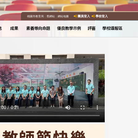
桃園市教育局
｜
舊網站
｜
網站地圖
團員登入
學校登入
息
成果
素養導向命題
優良教學示例
評審
學校填報區