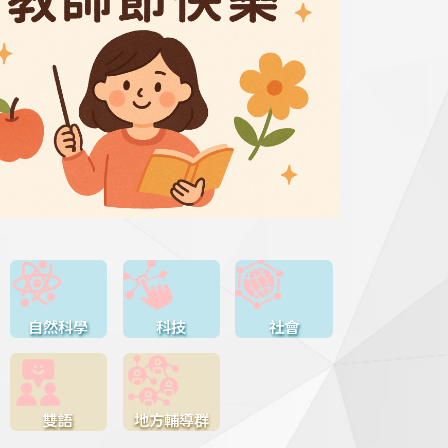
自然科學
科技
社會
雙語
地方輔導群