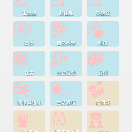
本土語
新住民
英語文
數學
自然科學
科技
社會
綜合活動
藝術
健康與體育
生活課程
跨領域
人權教育
性別平等教育
雙語