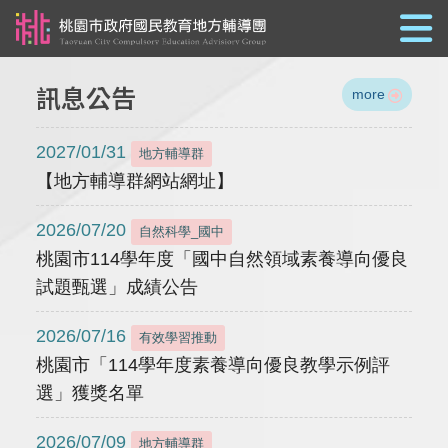
跳到主要內容
訊息公告
more
2027/01/31
地方輔導群
【地方輔導群網站網址】
2026/07/20
自然科學_國中
桃園市114學年度「國中自然領域素養導向優良
試題甄選」成績公告
2026/07/16
有效學習推動
桃園市「114學年度素養導向優良教學示例評
選」獲獎名單
2026/07/09
地方輔導群