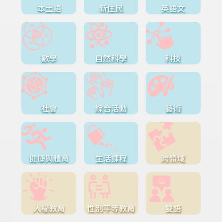
本土語
新住民
英語文
數學
自然科學
科技
社會
綜合活動
藝術
健康與體育
生活課程
跨領域
人權教育
性別平等教育
雙語