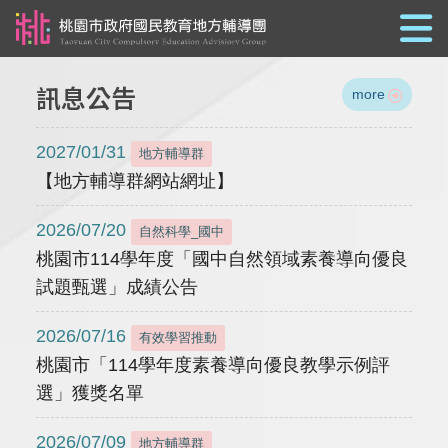
跳到主要內容
訊息公告
more
2027/01/31
地方輔導群
【地方輔導群網站網址】
2026/07/20
自然科學_國中
桃園市114學年度「國中自然領域素養導向優良
試題甄選」成績公告
2026/07/16
有效學習推動
桃園市「114學年度素養導向優良教學示例評
選」獲獎名單
2026/07/09
地方輔導群