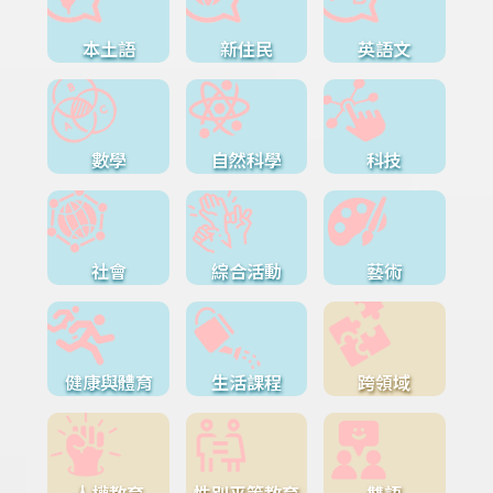
本土語
新住民
英語文
數學
自然科學
科技
社會
綜合活動
藝術
健康與體育
生活課程
跨領域
人權教育
性別平等教育
雙語