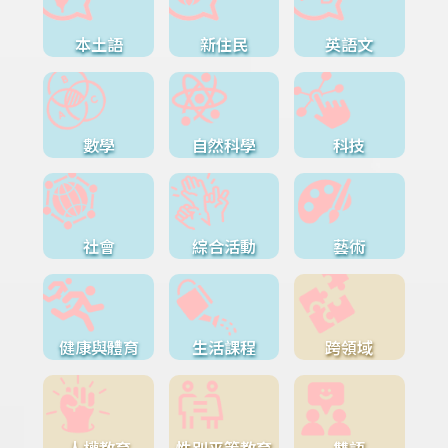
本土語
新住民
英語文
數學
自然科學
科技
社會
綜合活動
藝術
健康與體育
生活課程
跨領域
人權教育
性別平等教育
雙語