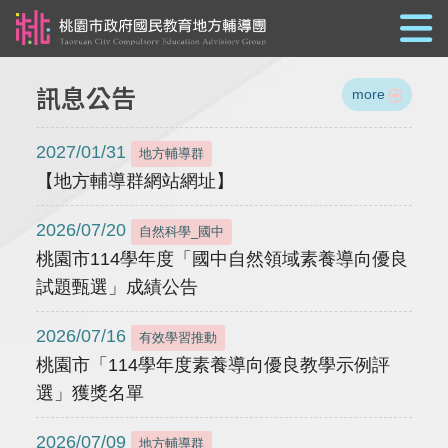
跳到主要內容
訊息公告
more
2027/01/31
地方輔導群
【地方輔導群網站網址】
2026/07/20
自然科學_國中
桃園市114學年度「國中自然領域素養導向優良
試題甄選」成績公告
2026/07/16
有效學習推動
桃園市「114學年度素養導向優良教學示例評
選」獲獎名單
2026/07/09
地方輔導群