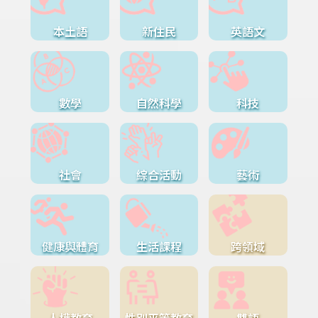
本土語
新住民
英語文
數學
自然科學
科技
社會
綜合活動
藝術
健康與體育
生活課程
跨領域
人權教育
性別平等教育
雙語