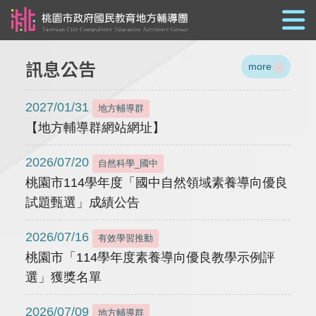
跳到主要內容
訊息公告
more
2027/01/31
地方輔導群
【地方輔導群網站網址】
2026/07/20
自然科學_國中
桃園市114學年度「國中自然領域素養導向優良
試題甄選」成績公告
2026/07/16
有效學習推動
桃園市「114學年度素養導向優良教學示例評
選」獲獎名單
2026/07/09
地方輔導群