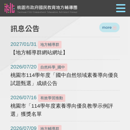
跳到主要內容
訊息公告
more
2027/01/31
地方輔導群
【地方輔導群網站網址】
2026/07/20
自然科學_國中
桃園市114學年度「國中自然領域素養導向優良
試題甄選」成績公告
2026/07/16
有效學習推動
桃園市「114學年度素養導向優良教學示例評
選」獲獎名單
2026/07/09
地方輔導群