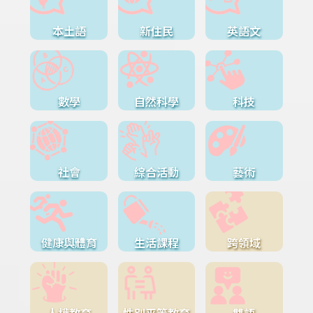
本土語
新住民
英語文
數學
自然科學
科技
社會
綜合活動
藝術
健康與體育
生活課程
跨領域
人權教育
性別平等教育
雙語