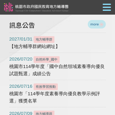
跳到主要內容
訊息公告
more
2027/01/31
地方輔導群
【地方輔導群網站網址】
2026/07/20
自然科學_國中
桃園市114學年度「國中自然領域素養導向優良
試題甄選」成績公告
2026/07/16
有效學習推動
桃園市「114學年度素養導向優良教學示例評
選」獲獎名單
2026/07/09
地方輔導群