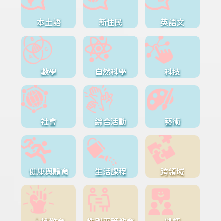
本土語
新住民
英語文
數學
自然科學
科技
社會
綜合活動
藝術
健康與體育
生活課程
跨領域
人權教育
性別平等教育
雙語