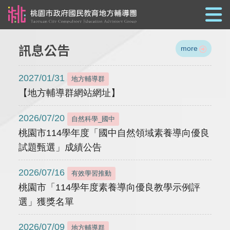
跳到主要內容
訊息公告
more
2027/01/31
地方輔導群
【地方輔導群網站網址】
2026/07/20
自然科學_國中
桃園市114學年度「國中自然領域素養導向優良
試題甄選」成績公告
2026/07/16
有效學習推動
桃園市「114學年度素養導向優良教學示例評
選」獲獎名單
2026/07/09
地方輔導群