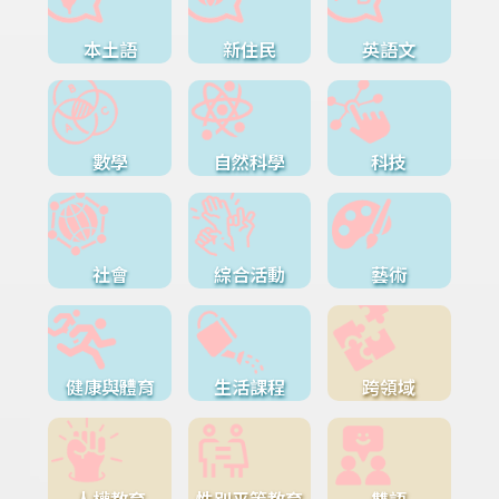
本土語
新住民
英語文
數學
自然科學
科技
社會
綜合活動
藝術
健康與體育
生活課程
跨領域
人權教育
性別平等教育
雙語