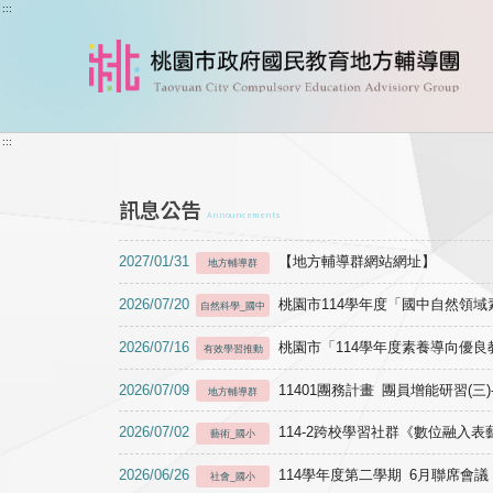
跳到主要內容
:::
:::
訊息公告
Announcements
2027/01/31
【地方輔導群網站網址】
地方輔導群
2026/07/20
桃園市114學年度「國中自然領
自然科學_國中
2026/07/16
桃園市「114學年度素養導向優
有效學習推動
2026/07/09
11401團務計畫 團員增能研習(三
地方輔導群
2026/07/02
114-2跨校學習社群《數位融入
藝術_國小
2026/06/26
114學年度第二學期 6月聯席會議
社會_國小