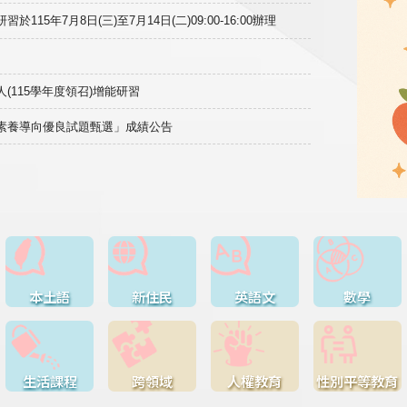
15年7月8日(三)至7月14日(二)09:00-16:00辦理
(115學年度領召)增能研習
域素養導向優良試題甄選」成績公告
本土語
新住民
英語文
數學
生活課程
跨領域
人權教育
性別平等教育