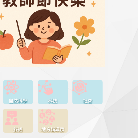
自然科學
科技
社會
雙語
地方輔導群