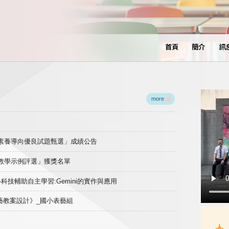
首頁
簡介
訊
more
域素養導向優良試題甄選」成績公告
良教學示例評選」獲獎名單
)-科技輔助自主學習:Gemini的實作與應用
表藝教案設計》_國小表藝組