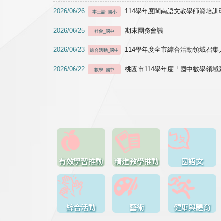
2026/06/26
114學年度閩南語文教學師資培訓研習於1
本土語_國小
2026/06/25
期末團務會議
社會_國中
2026/06/23
114學年度全市綜合活動領域召集人
綜合活動_國中
2026/06/22
桃園市114學年度「國中數學領
數學_國中
有效學習推動
精進教學推動
國語文
綜合活動
藝術
健康與體育