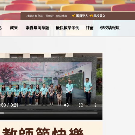
桃園市教育局
｜
舊網站
｜
網站地圖
團員登入
學校登入
息
成果
素養導向命題
優良教學示例
評審
學校填報區