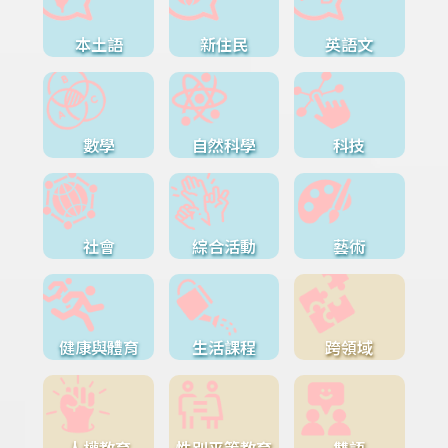
本土語
新住民
英語文
數學
自然科學
科技
社會
綜合活動
藝術
健康與體育
生活課程
跨領域
人權教育
性別平等教育
雙語