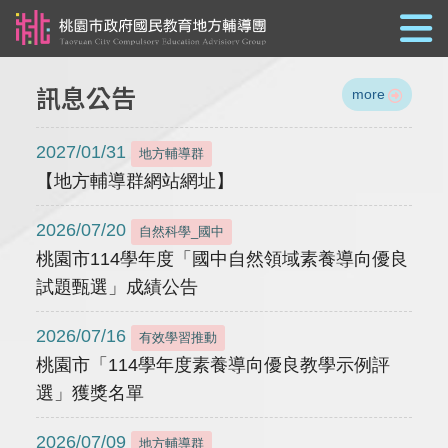
跳到主要內容
訊息公告
more
2027/01/31
地方輔導群
【地方輔導群網站網址】
2026/07/20
自然科學_國中
桃園市114學年度「國中自然領域素養導向優良
試題甄選」成績公告
2026/07/16
有效學習推動
桃園市「114學年度素養導向優良教學示例評
選」獲獎名單
2026/07/09
地方輔導群