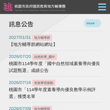
跳到主要內容
訊息公告
more
2027/01/31
地方輔導群
【地方輔導群網站網址】
2026/07/20
自然科學_國中
桃園市114學年度「國中自然領域素養導向優良
試題甄選」成績公告
2026/07/16
有效學習推動
桃園市「114學年度素養導向優良教學示例評
選」獲獎名單
2026/07/09
地方輔導群