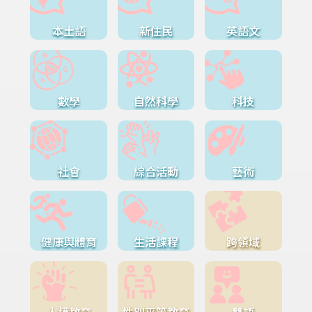
本土語
新住民
英語文
數學
自然科學
科技
社會
綜合活動
藝術
健康與體育
生活課程
跨領域
人權教育
性別平等教育
雙語