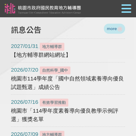
跳到主要內容
訊息公告
more
2027/01/31
地方輔導群
【地方輔導群網站網址】
2026/07/20
自然科學_國中
桃園市114學年度「國中自然領域素養導向優良
試題甄選」成績公告
2026/07/16
有效學習推動
桃園市「114學年度素養導向優良教學示例評
選」獲獎名單
2026/07/09
地方輔導群