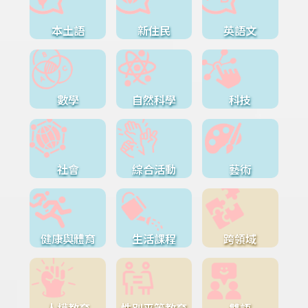
本土語
新住民
英語文
數學
自然科學
科技
社會
綜合活動
藝術
健康與體育
生活課程
跨領域
人權教育
性別平等教育
雙語