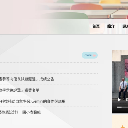
首頁
簡介
訊
more
域素養導向優良試題甄選」成績公告
良教學示例評選」獲獎名單
)-科技輔助自主學習:Gemini的實作與應用
表藝教案設計》_國小表藝組