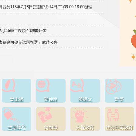
15年7月8日(三)至7月14日(二)09:00-16:00辦理
(115學年度領召)增能研習
域素養導向優良試題甄選」成績公告
本土語
新住民
英語文
數學
生活課程
跨領域
人權教育
性別平等教育