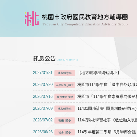
跳到主要內容
:::
:::
訊息公告
Announcements
2027/01/31
【地方輔導群網站網址】
地方輔導群
2026/07/20
桃園市114學年度「國中自然領
自然科學_國中
2026/07/16
桃園市「114學年度素養導向優
有效學習推動
2026/07/09
11401團務計畫 團員增能研習(三
地方輔導群
2026/07/02
114-2跨校學習社群《數位融入
藝術_國小
2026/06/26
114學年度第二學期 6月聯席會議
社會_國小