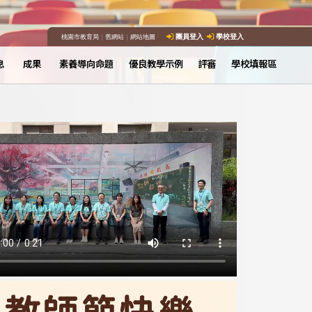
桃園市教育局
｜
舊網站
｜
網站地圖
團員登入
學校登入
息
成果
素養導向命題
優良教學示例
評審
學校填報區