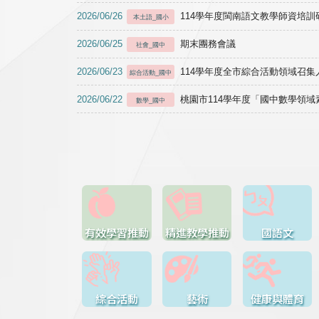
2026/06/26
114學年度閩南語文教學師資培訓研習於1
本土語_國小
2026/06/25
期末團務會議
社會_國中
2026/06/23
114學年度全市綜合活動領域召集人
綜合活動_國中
2026/06/22
桃園市114學年度「國中數學領
數學_國中
有效學習推動
精進教學推動
國語文
綜合活動
藝術
健康與體育