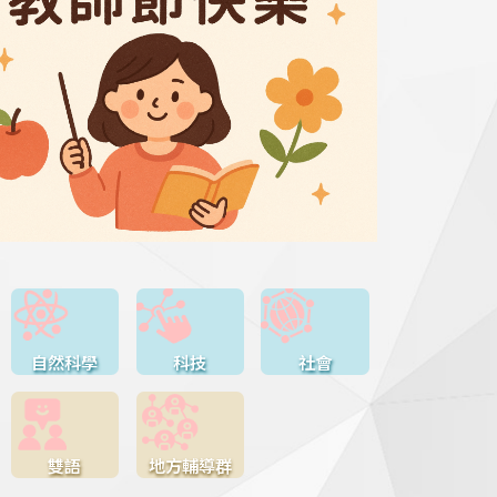
自然科學
科技
社會
雙語
地方輔導群