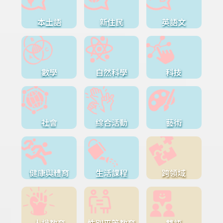
本土語
新住民
英語文
數學
自然科學
科技
社會
綜合活動
藝術
健康與體育
生活課程
跨領域
人權教育
性別平等教育
雙語