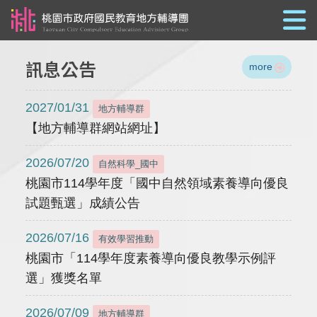
跳到主要內容
訊息公告
more
2027/01/31
地方輔導群
【地方輔導群網站網址】
2026/07/20
自然科學_國中
桃園市114學年度「國中自然領域素養導向優良
試題甄選」成績公告
2026/07/16
有效學習推動
桃園市「114學年度素養導向優良教學示例評
選」獲獎名單
2026/07/09
地方輔導群