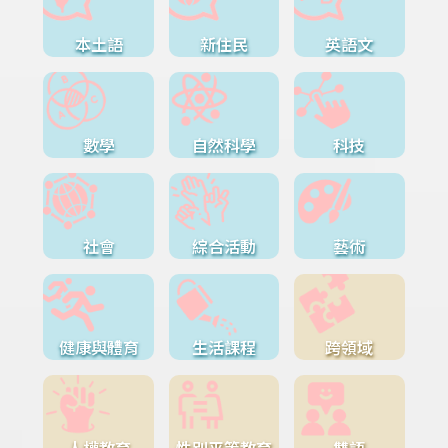
本土語
新住民
英語文
數學
自然科學
科技
社會
綜合活動
藝術
健康與體育
生活課程
跨領域
人權教育
性別平等教育
雙語