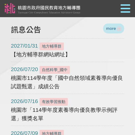
跳到主要內容
訊息公告
more
2027/01/31
地方輔導群
【地方輔導群網站網址】
2026/07/20
自然科學_國中
桃園市114學年度「國中自然領域素養導向優良
試題甄選」成績公告
2026/07/16
有效學習推動
桃園市「114學年度素養導向優良教學示例評
選」獲獎名單
2026/07/09
地方輔導群