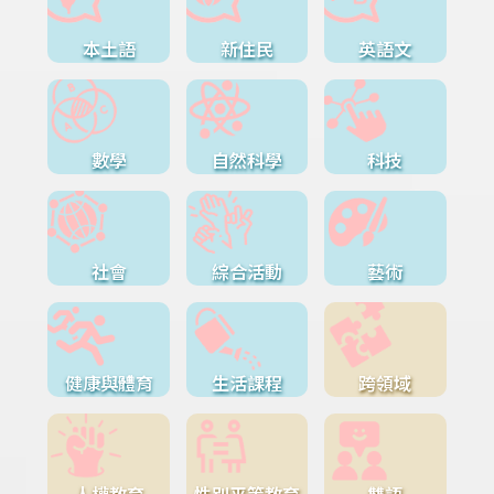
本土語
新住民
英語文
數學
自然科學
科技
社會
綜合活動
藝術
健康與體育
生活課程
跨領域
人權教育
性別平等教育
雙語