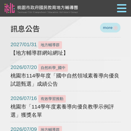
跳到主要內容
訊息公告
more
2027/01/31
地方輔導群
【地方輔導群網站網址】
2026/07/20
自然科學_國中
桃園市114學年度「國中自然領域素養導向優良
試題甄選」成績公告
2026/07/16
有效學習推動
桃園市「114學年度素養導向優良教學示例評
選」獲獎名單
2026/07/09
地方輔導群