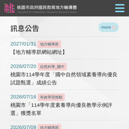
跳到主要內容
訊息公告
more
2027/01/31
地方輔導群
【地方輔導群網站網址】
2026/07/20
自然科學_國中
桃園市114學年度「國中自然領域素養導向優良
試題甄選」成績公告
2026/07/16
有效學習推動
桃園市「114學年度素養導向優良教學示例評
選」獲獎名單
2026/07/09
地方輔導群