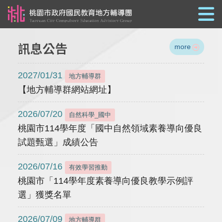
跳到主要內容
訊息公告
more
2027/01/31
地方輔導群
【地方輔導群網站網址】
2026/07/20
自然科學_國中
桃園市114學年度「國中自然領域素養導向優良
試題甄選」成績公告
2026/07/16
有效學習推動
桃園市「114學年度素養導向優良教學示例評
選」獲獎名單
2026/07/09
地方輔導群