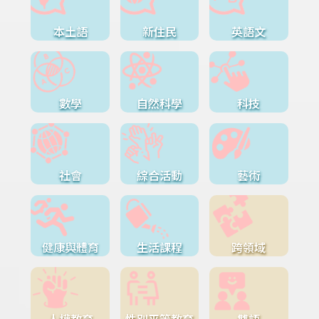
本土語
新住民
英語文
數學
自然科學
科技
社會
綜合活動
藝術
健康與體育
生活課程
跨領域
人權教育
性別平等教育
雙語