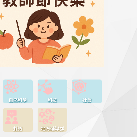
自然科學
科技
社會
雙語
地方輔導群