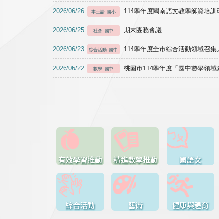
2026/06/26
114學年度閩南語文教學師資培訓研習於1
本土語_國小
2026/06/25
期末團務會議
社會_國中
2026/06/23
114學年度全市綜合活動領域召集人
綜合活動_國中
2026/06/22
桃園市114學年度「國中數學領
數學_國中
有效學習推動
精進教學推動
國語文
綜合活動
藝術
健康與體育