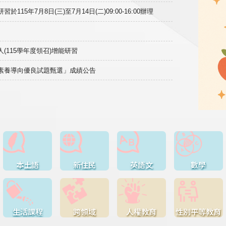
15年7月8日(三)至7月14日(二)09:00-16:00辦理
(115學年度領召)增能研習
域素養導向優良試題甄選」成績公告
本土語
新住民
英語文
數學
生活課程
跨領域
人權教育
性別平等教育