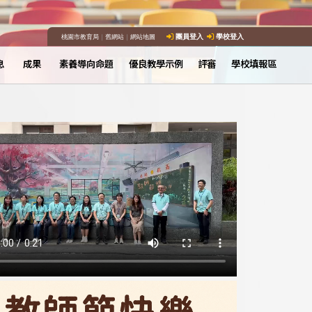
桃園市教育局
｜
舊網站
｜
網站地圖
團員登入
學校登入
息
成果
素養導向命題
優良教學示例
評審
學校填報區