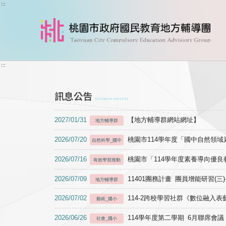
跳到主要內容
:::
:::
訊息公告
Announcements
2027/01/31
【地方輔導群網站網址】
地方輔導群
2026/07/20
桃園市114學年度「國中自然領
自然科學_國中
2026/07/16
桃園市「114學年度素養導向優
有效學習推動
2026/07/09
11401團務計畫 團員增能研習(三
地方輔導群
2026/07/02
114-2跨校學習社群《數位融入
藝術_國小
2026/06/26
114學年度第二學期 6月聯席會議
社會_國小