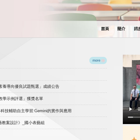
首頁
簡介
訊
more
域素養導向優良試題甄選」成績公告
良教學示例評選」獲獎名單
)-科技輔助自主學習:Gemini的實作與應用
表藝教案設計》_國小表藝組