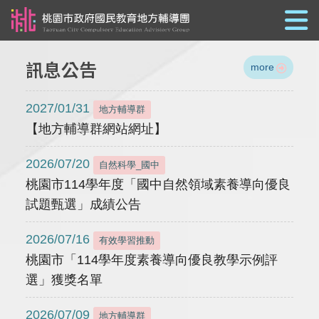
跳到主要內容
訊息公告
more
2027/01/31
地方輔導群
【地方輔導群網站網址】
2026/07/20
自然科學_國中
桃園市114學年度「國中自然領域素養導向優良
試題甄選」成績公告
2026/07/16
有效學習推動
桃園市「114學年度素養導向優良教學示例評
選」獲獎名單
2026/07/09
地方輔導群