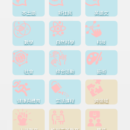
本土語
新住民
英語文
數學
自然科學
科技
社會
綜合活動
藝術
健康與體育
生活課程
跨領域
人權教育
性別平等教育
雙語