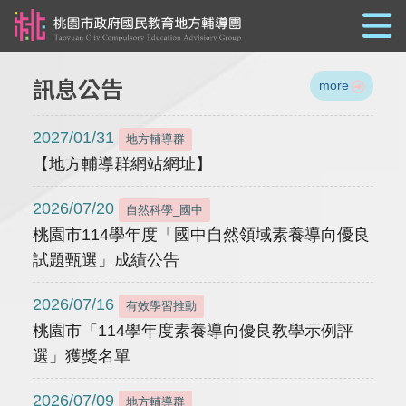
跳到主要內容
訊息公告
more
2027/01/31
地方輔導群
【地方輔導群網站網址】
2026/07/20
自然科學_國中
桃園市114學年度「國中自然領域素養導向優良
試題甄選」成績公告
2026/07/16
有效學習推動
桃園市「114學年度素養導向優良教學示例評
選」獲獎名單
2026/07/09
地方輔導群