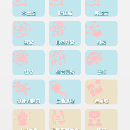
本土語
新住民
英語文
數學
自然科學
科技
社會
綜合活動
藝術
健康與體育
生活課程
跨領域
人權教育
性別平等教育
雙語