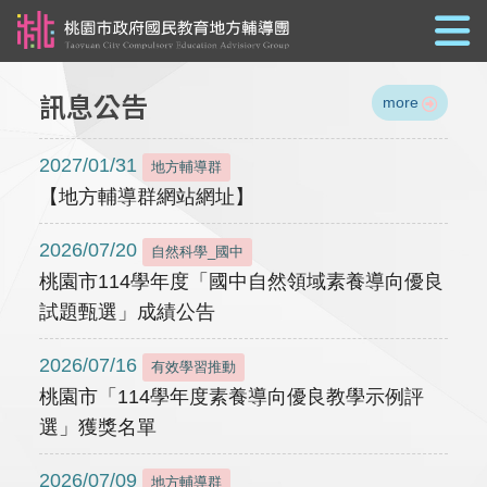
跳到主要內容
訊息公告
more
2027/01/31
地方輔導群
【地方輔導群網站網址】
2026/07/20
自然科學_國中
桃園市114學年度「國中自然領域素養導向優良
試題甄選」成績公告
2026/07/16
有效學習推動
桃園市「114學年度素養導向優良教學示例評
選」獲獎名單
2026/07/09
地方輔導群