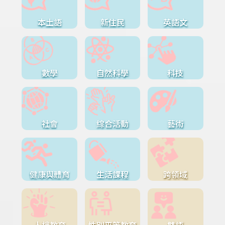
本土語
新住民
英語文
數學
自然科學
科技
社會
綜合活動
藝術
健康與體育
生活課程
跨領域
人權教育
性別平等教育
雙語