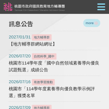
跳到主要內容
訊息公告
more
2027/01/31
地方輔導群
【地方輔導群網站網址】
2026/07/20
自然科學_國中
桃園市114學年度「國中自然領域素養導向優良
試題甄選」成績公告
2026/07/16
有效學習推動
桃園市「114學年度素養導向優良教學示例評
選」獲獎名單
2026/07/09
地方輔導群