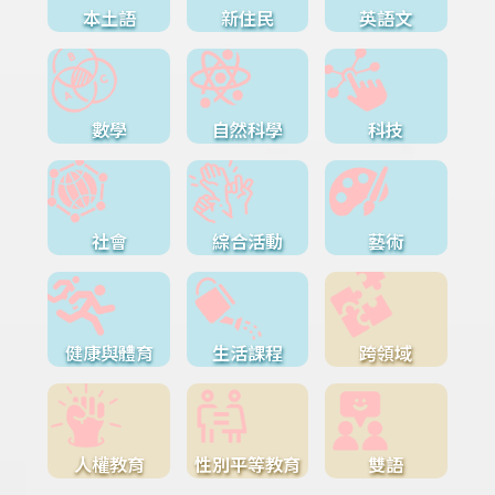
本土語
新住民
英語文
數學
自然科學
科技
社會
綜合活動
藝術
健康與體育
生活課程
跨領域
人權教育
性別平等教育
雙語