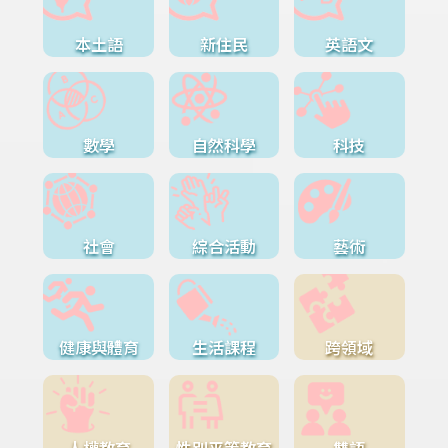
本土語
新住民
英語文
數學
自然科學
科技
社會
綜合活動
藝術
健康與體育
生活課程
跨領域
人權教育
性別平等教育
雙語