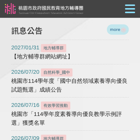
跳到主要內容
訊息公告
more
2027/01/31
地方輔導群
【地方輔導群網站網址】
2026/07/20
自然科學_國中
桃園市114學年度「國中自然領域素養導向優良
試題甄選」成績公告
2026/07/16
有效學習推動
桃園市「114學年度素養導向優良教學示例評
選」獲獎名單
2026/07/09
地方輔導群