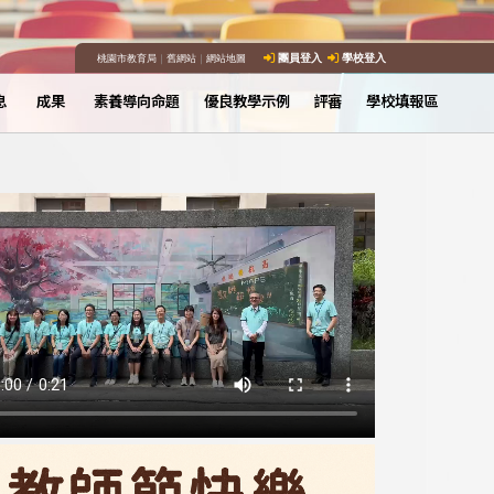
桃園市教育局
｜
舊網站
｜
網站地圖
團員登入
學校登入
息
成果
素養導向命題
優良教學示例
評審
學校填報區