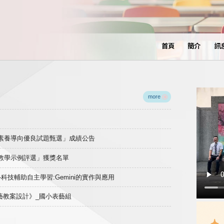
首頁
簡介
訊
more
域素養導向優良試題甄選」成績公告
良教學示例評選」獲獎名單
)-科技輔助自主學習:Gemini的實作與應用
表藝教案設計》_國小表藝組