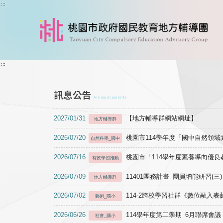
跳到主要內容
:::
:::
訊息公告
Announcements
2027/01/31
【地方輔導群網站網址】
地方輔導群
2026/07/20
桃園市114學年度「國中自然領
自然科學_國中
2026/07/16
桃園市「114學年度素養導向優
有效學習推動
2026/07/09
11401團務計畫 團員增能研習(三
地方輔導群
2026/07/02
114-2跨校學習社群《數位融入
藝術_國小
2026/06/26
114學年度第二學期 6月聯席會議
社會_國小