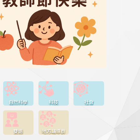
自然科學
科技
社會
雙語
地方輔導群