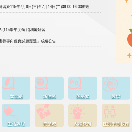
15年7月8日(三)至7月14日(二)09:00-16:00辦理
(115學年度領召)增能研習
域素養導向優良試題甄選」成績公告
本土語
新住民
英語文
數學
生活課程
跨領域
人權教育
性別平等教育