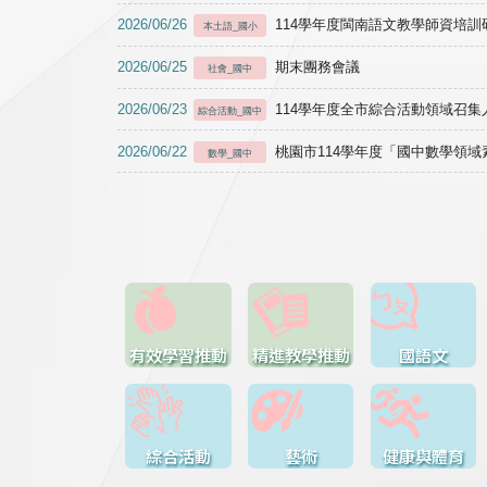
2026/06/26
114學年度閩南語文教學師資培訓研習於1
本土語_國小
2026/06/25
期末團務會議
社會_國中
2026/06/23
114學年度全市綜合活動領域召集人
綜合活動_國中
2026/06/22
桃園市114學年度「國中數學領
數學_國中
有效學習推動
精進教學推動
國語文
綜合活動
藝術
健康與體育