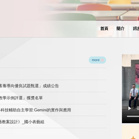
首頁
簡介
訊
more
域素養導向優良試題甄選」成績公告
良教學示例評選」獲獎名單
)-科技輔助自主學習:Gemini的實作與應用
表藝教案設計》_國小表藝組