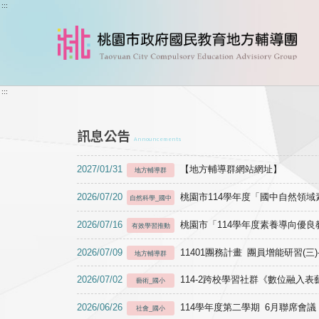
跳到主要內容
:::
:::
訊息公告
Announcements
2027/01/31
【地方輔導群網站網址】
地方輔導群
2026/07/20
桃園市114學年度「國中自然領
自然科學_國中
2026/07/16
桃園市「114學年度素養導向優
有效學習推動
2026/07/09
11401團務計畫 團員增能研習(三
地方輔導群
2026/07/02
114-2跨校學習社群《數位融入
藝術_國小
2026/06/26
114學年度第二學期 6月聯席會議
社會_國小