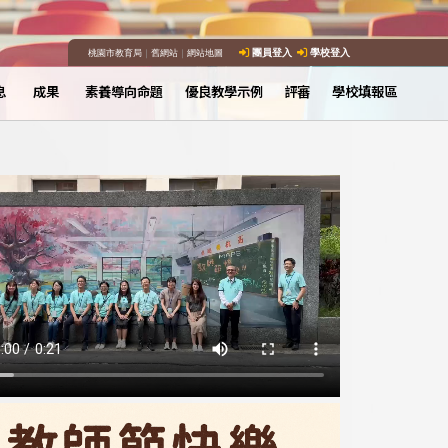
桃園市教育局
｜
舊網站
｜
網站地圖
團員登入
學校登入
息
成果
素養導向命題
優良教學示例
評審
學校填報區