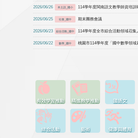
2026/06/26
114學年度閩南語文教學師資培訓研習於1
本土語_國小
2026/06/25
期末團務會議
社會_國中
2026/06/23
114學年度全市綜合活動領域召集人
綜合活動_國中
2026/06/22
桃園市114學年度「國中數學領
數學_國中
有效學習推動
精進教學推動
國語文
綜合活動
藝術
健康與體育