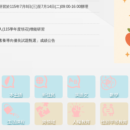
15年7月8日(三)至7月14日(二)09:00-16:00辦理
(115學年度領召)增能研習
域素養導向優良試題甄選」成績公告
本土語
新住民
英語文
數學
生活課程
跨領域
人權教育
性別平等教育