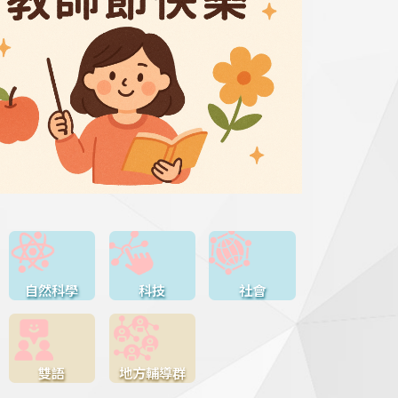
自然科學
科技
社會
雙語
地方輔導群