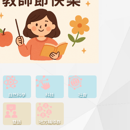
自然科學
科技
社會
雙語
地方輔導群