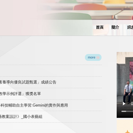
首頁
簡介
訊
more
域素養導向優良試題甄選」成績公告
良教學示例評選」獲獎名單
)-科技輔助自主學習:Gemini的實作與應用
表藝教案設計》_國小表藝組