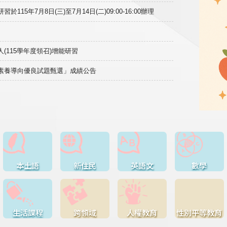
15年7月8日(三)至7月14日(二)09:00-16:00辦理
(115學年度領召)增能研習
域素養導向優良試題甄選」成績公告
本土語
新住民
英語文
數學
生活課程
跨領域
人權教育
性別平等教育