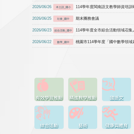
2026/06/26
114學年度閩南語文教學師資培訓研習於1
本土語_國小
2026/06/25
期末團務會議
社會_國中
2026/06/23
114學年度全市綜合活動領域召集人
綜合活動_國中
2026/06/22
桃園市114學年度「國中數學領
數學_國中
有效學習推動
精進教學推動
國語文
綜合活動
藝術
健康與體育