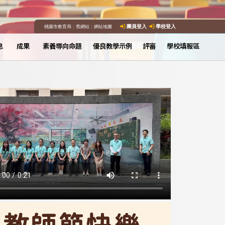
桃園市教育局
｜
舊網站
｜
網站地圖
團員登入
學校登入
息
成果
素養導向命題
優良教學示例
評審
學校填報區