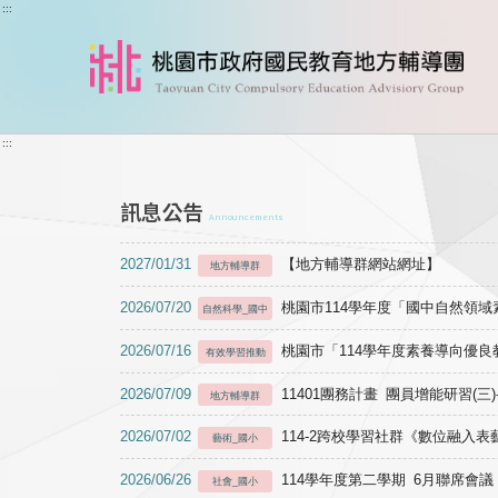
跳到主要內容
:::
:::
訊息公告
Announcements
2027/01/31
【地方輔導群網站網址】
地方輔導群
2026/07/20
桃園市114學年度「國中自然領
自然科學_國中
2026/07/16
桃園市「114學年度素養導向優
有效學習推動
2026/07/09
11401團務計畫 團員增能研習(三
地方輔導群
2026/07/02
114-2跨校學習社群《數位融入
藝術_國小
2026/06/26
114學年度第二學期 6月聯席會議
社會_國小