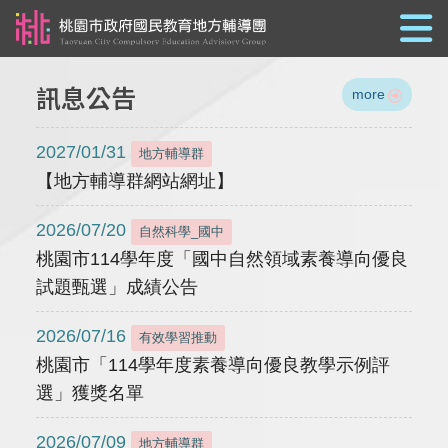
跳到主要內容
訊息公告
more
2027/01/31
地方輔導群
【地方輔導群網站網址】
2026/07/20
自然科學_國中
桃園市114學年度「國中自然領域素養導向優良
試題甄選」成績公告
2026/07/16
有效學習推動
桃園市「114學年度素養導向優良教學示例評
選」獲獎名單
2026/07/09
地方輔導群