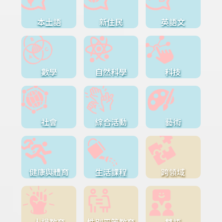
本土語
新住民
英語文
數學
自然科學
科技
社會
綜合活動
藝術
健康與體育
生活課程
跨領域
人權教育
性別平等教育
雙語