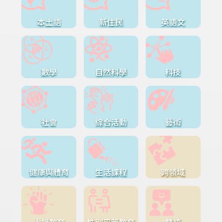
本土語
新住民
英語文
數學
自然科學
科技
社會
綜合活動
藝術
健康與體育
生活課程
跨領域
人權教育
性別平等教育
雙語