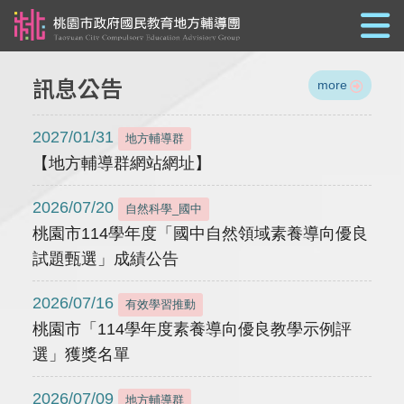
跳到主要內容
訊息公告
more
2027/01/31
地方輔導群
【地方輔導群網站網址】
2026/07/20
自然科學_國中
桃園市114學年度「國中自然領域素養導向優良
試題甄選」成績公告
2026/07/16
有效學習推動
桃園市「114學年度素養導向優良教學示例評
選」獲獎名單
2026/07/09
地方輔導群