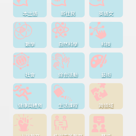
本土語
新住民
英語文
數學
自然科學
科技
社會
綜合活動
藝術
健康與體育
生活課程
跨領域
人權教育
性別平等教育
雙語