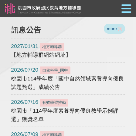
跳到主要內容
訊息公告
more
2027/01/31
地方輔導群
【地方輔導群網站網址】
2026/07/20
自然科學_國中
桃園市114學年度「國中自然領域素養導向優良
試題甄選」成績公告
2026/07/16
有效學習推動
桃園市「114學年度素養導向優良教學示例評
選」獲獎名單
2026/07/09
地方輔導群