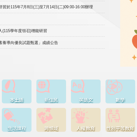
15年7月8日(三)至7月14日(二)09:00-16:00辦理
(115學年度領召)增能研習
域素養導向優良試題甄選」成績公告
本土語
新住民
英語文
數學
生活課程
跨領域
人權教育
性別平等教育