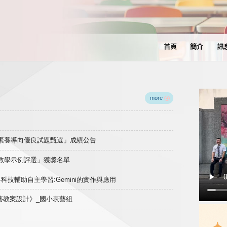
首頁
簡介
訊
more
域素養導向優良試題甄選」成績公告
良教學示例評選」獲獎名單
)-科技輔助自主學習:Gemini的實作與應用
表藝教案設計》_國小表藝組