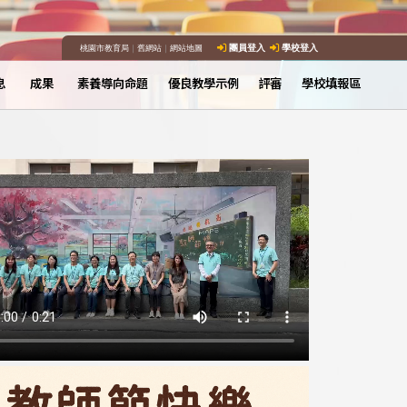
桃園市教育局
｜
舊網站
｜
網站地圖
團員登入
學校登入
息
成果
素養導向命題
優良教學示例
評審
學校填報區