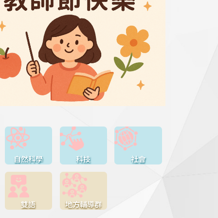
自然科學
科技
社會
雙語
地方輔導群