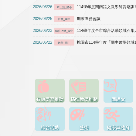
2026/06/26
114學年度閩南語文教學師資培訓研習於1
本土語_國小
2026/06/25
期末團務會議
社會_國中
2026/06/23
114學年度全市綜合活動領域召集人
綜合活動_國中
2026/06/22
桃園市114學年度「國中數學領
數學_國中
有效學習推動
精進教學推動
國語文
綜合活動
藝術
健康與體育