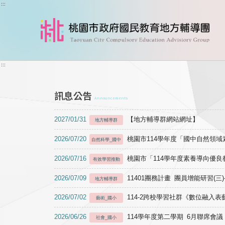
跳到主要內容
:::
:::
訊息公告
Announcements
2027/01/31
【地方輔導群網站網址】
地方輔導群
2026/07/20
桃園市114學年度「國中自然領
自然科學_國中
2026/07/16
桃園市「114學年度素養導向優
有效學習推動
2026/07/09
11401團務計畫 團員增能研習(三
地方輔導群
2026/07/02
114-2跨校學習社群《數位融入
藝術_國小
2026/06/26
114學年度第二學期 6月聯席會議
社會_國小