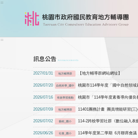
跳到主要內容
:::
:::
訊息公告
Announcements
2027/01/31
【地方輔導群網站網址】
地方輔導群
2026/07/20
桃園市114學年度「國中自然領
自然科學_國中
2026/07/16
桃園市「114學年度素養導向優
有效學習推動
2026/07/09
11401團務計畫 團員增能研習(三
地方輔導群
2026/07/02
114-2跨校學習社群《數位融入
藝術_國小
2026/06/26
114學年度第二學期 6月聯席會議
社會_國小