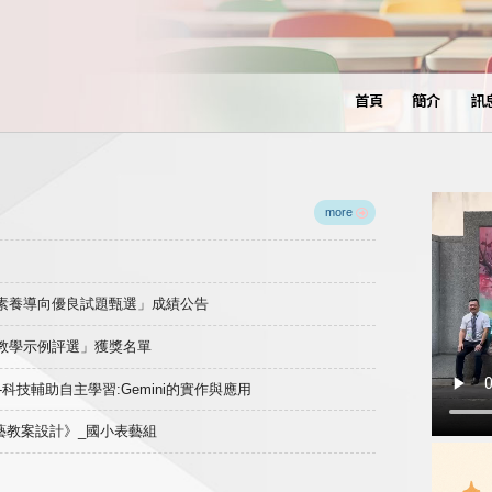
首頁
簡介
訊
more
域素養導向優良試題甄選」成績公告
良教學示例評選」獲獎名單
)-科技輔助自主學習:Gemini的實作與應用
表藝教案設計》_國小表藝組