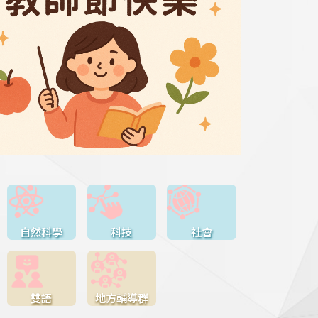
自然科學
科技
社會
雙語
地方輔導群