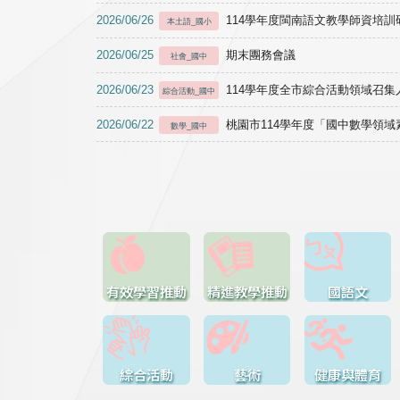
2026/06/26
114學年度閩南語文教學師資培訓研習於1
本土語_國小
2026/06/25
期末團務會議
社會_國中
2026/06/23
114學年度全市綜合活動領域召集人
綜合活動_國中
2026/06/22
桃園市114學年度「國中數學領
數學_國中
有效學習推動
精進教學推動
國語文
綜合活動
藝術
健康與體育