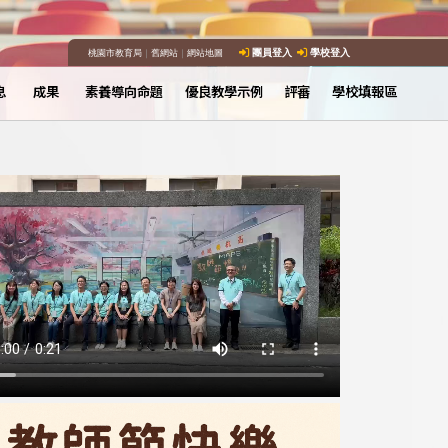
桃園市教育局
｜
舊網站
｜
網站地圖
團員登入
學校登入
息
成果
素養導向命題
優良教學示例
評審
學校填報區