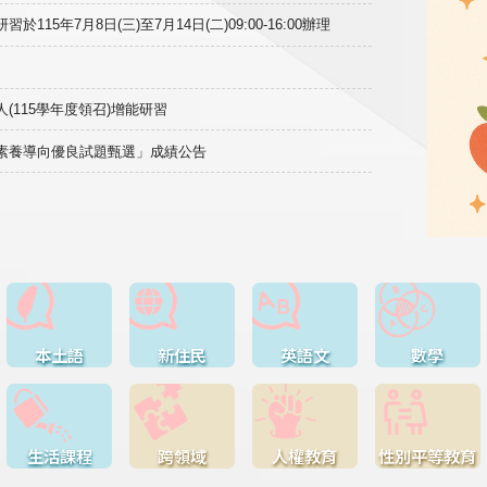
15年7月8日(三)至7月14日(二)09:00-16:00辦理
(115學年度領召)增能研習
域素養導向優良試題甄選」成績公告
本土語
新住民
英語文
數學
生活課程
跨領域
人權教育
性別平等教育