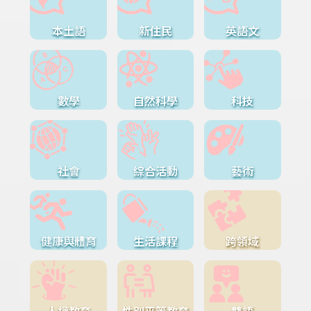
本土語
新住民
英語文
數學
自然科學
科技
社會
綜合活動
藝術
健康與體育
生活課程
跨領域
人權教育
性別平等教育
雙語