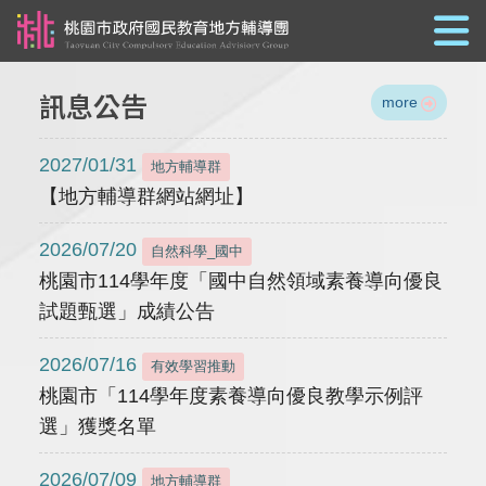
跳到主要內容
訊息公告
more
2027/01/31
地方輔導群
【地方輔導群網站網址】
2026/07/20
自然科學_國中
桃園市114學年度「國中自然領域素養導向優良
試題甄選」成績公告
2026/07/16
有效學習推動
桃園市「114學年度素養導向優良教學示例評
選」獲獎名單
2026/07/09
地方輔導群