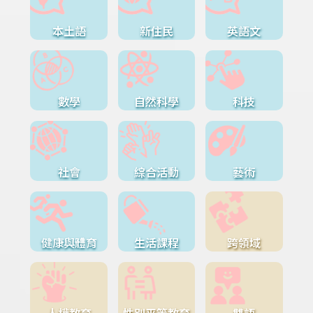
本土語
新住民
英語文
數學
自然科學
科技
社會
綜合活動
藝術
健康與體育
生活課程
跨領域
人權教育
性別平等教育
雙語