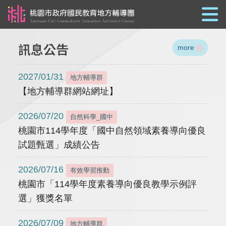
跳到主要內容
訊息公告
more
2027/01/31
地方輔導群
【地方輔導群網站網址】
2026/07/20
自然科學_國中
桃園市114學年度「國中自然領域素養導向優良
試題甄選」成績公告
2026/07/16
有效學習推動
桃園市「114學年度素養導向優良教學示例評
選」獲獎名單
2026/07/09
地方輔導群