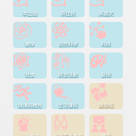
本土語
新住民
英語文
數學
自然科學
科技
社會
綜合活動
藝術
健康與體育
生活課程
跨領域
人權教育
性別平等教育
雙語