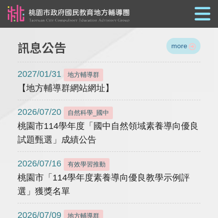
跳到主要內容
訊息公告
more
2027/01/31
地方輔導群
【地方輔導群網站網址】
2026/07/20
自然科學_國中
桃園市114學年度「國中自然領域素養導向優良
試題甄選」成績公告
2026/07/16
有效學習推動
桃園市「114學年度素養導向優良教學示例評
選」獲獎名單
2026/07/09
地方輔導群